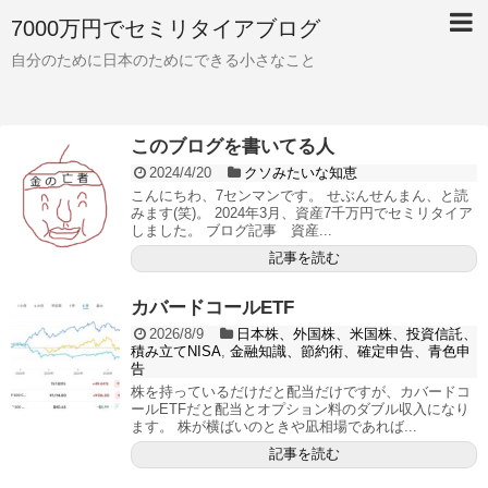
7000万円でセミリタイアブログ
自分のために日本のためにできる小さなこと
このブログを書いてる人
2024/4/20
クソみたいな知恵
こんにちわ、7センマンです。 せぶんせんまん、と読
みます(笑)。 2024年3月、資産7千万円でセミリタイア
しました。 ブログ記事 資産...
記事を読む
カバードコールETF
2026/8/9
日本株、外国株、米国株、投資信託、
積み立てNISA
,
金融知識、節約術、確定申告、青色申
告
株を持っているだけだと配当だけですが、カバードコ
ールETFだと配当とオプション料のダブル収入になり
ます。 株が横ばいのときや凪相場であれば...
記事を読む