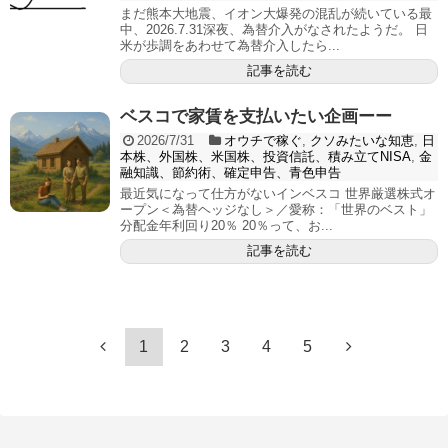
まだ熊本大地震、イオン大爆発の混乱が続いている最
中、2026.7.31深夜、為替介入がなされたようだ。 日
米が歩調をあわせて為替介入したら...
記事を読む
ベスコで家賃を支払いたい企画ーー
2026/7/31
オウチで稼ぐ
,
クソみたいな知恵
,
日
本株、外国株、米国株、投資信託、積み立てNISA
,
金
融知識、節約術、確定申告、青色申告
最近気になって仕方がないインベスコ 世界厳選株式オ
ープン＜為替ヘッジなし＞／愛称：「世界のベスト」
分配金年利回り20％ 20％って、お...
記事を読む
1
2
3
4
5