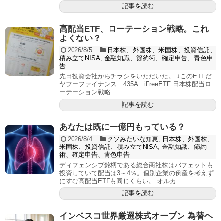
記事を読む
高配当ETF、ローテーション戦略。これ
よくない？
2026/8/5
日本株、外国株、米国株、投資信託、
積み立てNISA
,
金融知識、節約術、確定申告、青色申
告
先日投資会社からチラシをいただいた。 ↓このETFだ
ヤフーファイナンス 435A iFreeETF 日本株配当ロ
ーテーション戦略 ...
記事を読む
あなたは既に一億円もっている？
2026/8/4
クソみたいな知恵
,
日本株、外国株、
米国株、投資信託、積み立てNISA
,
金融知識、節約
術、確定申告、青色申告
ディフェンシブ銘柄である総合商社株はバフェットも
投資していて配当は3～4％。個別企業の倒産を考えず
にすむ高配当ETFも同じくらい。 オルカ...
記事を読む
インベスコ世界厳選株式オープン 為替ヘ