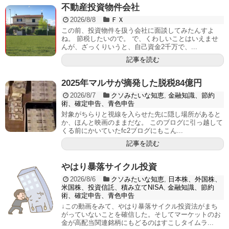
不動産投資物件会社
2026/8/8
ＦＸ
この前、投資物件を扱う会社に面談してみたんすよ
ね。 節税したいので。 で、くわしいことはいえませ
んが、ざっくりいうと、自己資金2千万で、...
記事を読む
2025年マルサが摘発した脱税84億円
2026/8/7
クソみたいな知恵
,
金融知識、節約
術、確定申告、青色申告
対象がちらりと視線を入らせた先に隠し場所があると
か、ほんと映画のままだな。 このブログに引っ越して
くる前にかいていたfc2ブログにもこん...
記事を読む
やはり暴落サイクル投資
2026/8/6
クソみたいな知恵
,
日本株、外国株、
米国株、投資信託、積み立てNISA
,
金融知識、節約
術、確定申告、青色申告
↓この動画をみて、やはり暴落サイクル投資法がまち
がっていないことを確信した。そしてマーケットのお
金が高配当関連銘柄にもどるのはすこしタイムラ...