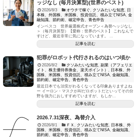
ッジなし (毎月決算型)(世界のベスト)
2026/8/3
オウチで稼ぐ
,
クソみたいな知恵
,
日
本株、外国株、米国株、投資信託、積み立てNISA
,
金
融知識、節約術、確定申告、青色申告
インベスコ 世界厳選株式オープン＜為替ヘッジなし
＞（毎月決算型）【愛称：世界のベスト】 これなんで
すけど、最近非常に気になっています。 ...
記事を読む
犯罪がロボット代行されるのはいつ頃か
2026/8/2
クソみたいな知恵
,
副業（アフェリエ
イト、株主優待券換金、楽天ポイント）
,
日本株、外
国株、米国株、投資信託、積み立てNISA
,
金融知識、
節約術、確定申告、青色申告
最近日本でも治安がわるくなってる印象ありますよね
ー イーロン・マスクがAIだロボットだといってその分
野を強力におしすすめていますが、もしか...
記事を読む
2026.7.31深夜、為替介入
2026/8/1
ＦＸ
,
クソみたいな知恵
,
日本株、外
国株、米国株、投資信託、積み立てNISA
,
金融知識、
節約術、確定申告、青色申告