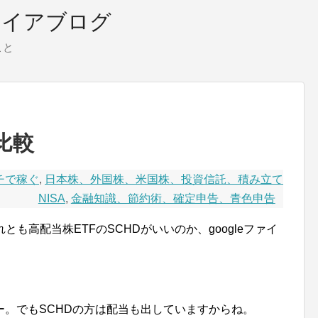
タイアブログ
こと
の比較
チで稼ぐ
,
日本株、外国株、米国株、投資信託、積み立て
NISA
,
金融知識、節約術、確定申告、青色申告
とも高配当株ETFのSCHDがいいのか、googleファイ
。でもSCHDの方は配当も出していますからね。