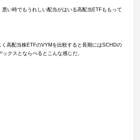
悪い時でもうれしい配当がはいる高配当ETFももって
じく高配当株ETFのVYMを比較すると長期にはSCHDの
ンデックスとならべるとこんな感じだ。