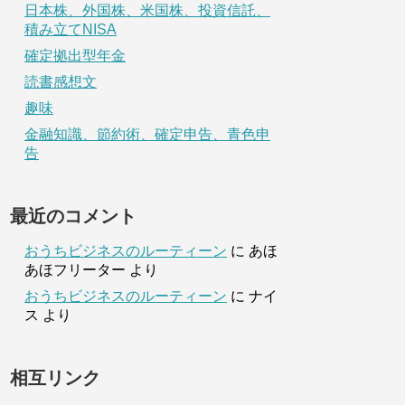
日本株、外国株、米国株、投資信託、
積み立てNISA
確定拠出型年金
読書感想文
趣味
金融知識、節約術、確定申告、青色申
告
最近のコメント
おうちビジネスのルーティーン
に
あほ
あほフリーター
より
おうちビジネスのルーティーン
に
ナイ
ス
より
相互リンク