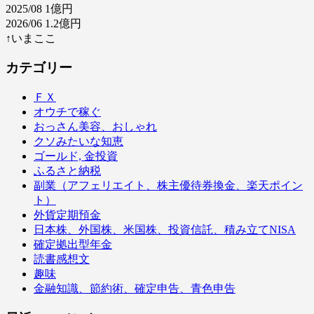
2025/08 1億円
2026/06 1.2億円
↑いまここ
カテゴリー
ＦＸ
オウチで稼ぐ
おっさん美容、おしゃれ
クソみたいな知恵
ゴールド, 金投資
ふるさと納税
副業（アフェリエイト、株主優待券換金、楽天ポイン
ト）
外貨定期預金
日本株、外国株、米国株、投資信託、積み立てNISA
確定拠出型年金
読書感想文
趣味
金融知識、節約術、確定申告、青色申告