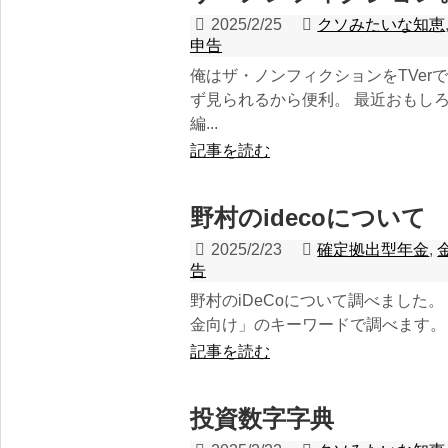
2025/2/25
クソみたいな知恵
申告
俺はザ・ノンフィクションをTVer
ず見られるから便利。 最近おもし
編...
記事を読む
野村のidecoについて
2025/2/23
確定拠出型年金
,
告
野村のiDeCoについて調べました
金向け」のキーワードで調べます。 5
記事を読む
投資数字字典