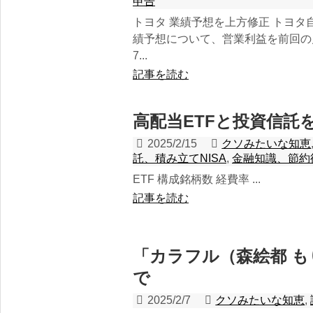
申告
トヨタ 業績予想を上方修正 トヨタ
績予想について、営業利益を前回の見
7...
記事を読む
高配当ETFと投資信託
2025/2/15
クソみたいな知恵
託、積み立てNISA
,
金融知識、節約
ETF 構成銘柄数 経費率 ...
記事を読む
「カラフル（森絵都 も
で
2025/2/7
クソみたいな知恵
,