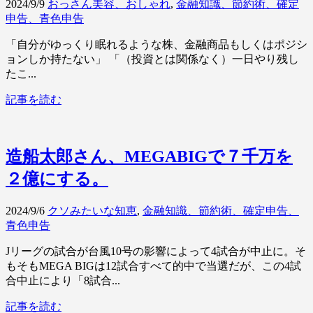
2024/9/9
おっさん美容、おしゃれ
,
金融知識、節約術、確定
申告、青色申告
「自分がゆっくり眠れるような株、金融商品もしくはポジシ
ョンしか持たない」 「（投資とは関係なく）一日やり残し
たこ...
記事を読む
造船太郎さん、MEGABIGで７千万を
２億にする。
2024/9/6
クソみたいな知恵
,
金融知識、節約術、確定申告、
青色申告
Jリーグの試合が台風10号の影響によって4試合が中止に。そ
もそもMEGA BIGは12試合すべて的中で当選だが、この4試
合中止により「8試合...
記事を読む