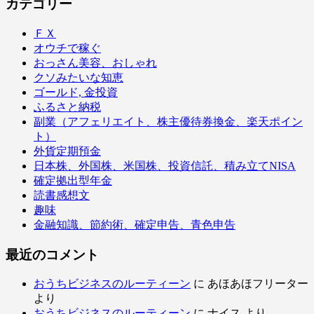
カテゴリー
ＦＸ
オウチで稼ぐ
おっさん美容、おしゃれ
クソみたいな知恵
ゴールド, 金投資
ふるさと納税
副業（アフェリエイト、株主優待券換金、楽天ポイン
ト）
外貨定期預金
日本株、外国株、米国株、投資信託、積み立てNISA
確定拠出型年金
読書感想文
趣味
金融知識、節約術、確定申告、青色申告
最近のコメント
おうちビジネスのルーティーン
に
あほあほフリーター
より
おうちビジネスのルーティーン
に
ナイス
より