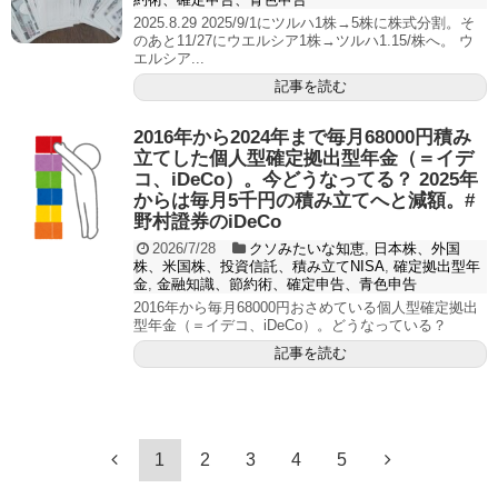
2025.8.29 2025/9/1にツルハ1株→5株に株式分割。そ
のあと11/27にウエルシア1株→ツルハ1.15/株へ。 ウ
エルシア...
記事を読む
2016年から2024年まで毎月68000円積み
立てした個人型確定拠出型年金（＝イデ
コ、iDeCo）。今どうなってる？ 2025年
からは毎月5千円の積み立てへと減額。#
野村證券のiDeCo
2026/7/28
クソみたいな知恵
,
日本株、外国
株、米国株、投資信託、積み立てNISA
,
確定拠出型年
金
,
金融知識、節約術、確定申告、青色申告
2016年から毎月68000円おさめている個人型確定拠出
型年金（＝イデコ、iDeCo）。どうなっている？
記事を読む
1
2
3
4
5