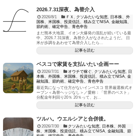
2026.7.31深夜、為替介入
2026/8/1
ＦＸ
,
クソみたいな知恵
,
日本株、外
国株、米国株、投資信託、積み立てNISA
,
金融知識、
節約術、確定申告、青色申告
まだ熊本大地震、イオン大爆発の混乱が続いている最
中、2026.7.31深夜、為替介入がなされたようだ。 日
米が歩調をあわせて為替介入したら...
記事を読む
ベスコで家賃を支払いたい企画ーー
2026/7/31
オウチで稼ぐ
,
クソみたいな知恵
,
日
本株、外国株、米国株、投資信託、積み立てNISA
,
金
融知識、節約術、確定申告、青色申告
最近気になって仕方がないインベスコ 世界厳選株式オ
ープン＜為替ヘッジなし＞／愛称：「世界のベスト」
分配金年利回り20％ 20％って、お...
記事を読む
ツルハ。ウエルシアと合併後。
2026/7/30
クソみたいな知恵
,
日本株、外国
株、米国株、投資信託、積み立てNISA
,
金融知識、節
約術、確定申告、青色申告