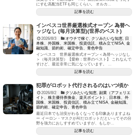
にすむ高配当ETFも同じくらい。 オルカ...
記事を読む
インベスコ世界厳選株式オープン 為替ヘ
ッジなし (毎月決算型)(世界のベスト)
2026/8/3
オウチで稼ぐ
,
クソみたいな知恵
,
日
本株、外国株、米国株、投資信託、積み立てNISA
,
金
融知識、節約術、確定申告、青色申告
インベスコ 世界厳選株式オープン＜為替ヘッジなし
＞（毎月決算型）【愛称：世界のベスト】 これなんで
すけど、最近非常に気になっています。 ...
記事を読む
犯罪がロボット代行されるのはいつ頃か
2026/8/2
クソみたいな知恵
,
副業（アフェリエ
イト、株主優待券換金、楽天ポイント）
,
日本株、外
国株、米国株、投資信託、積み立てNISA
,
金融知識、
節約術、確定申告、青色申告
最近日本でも治安がわるくなってる印象ありますよね
ー イーロン・マスクがAIだロボットだといってその分
野を強力におしすすめていますが、もしか...
記事を読む