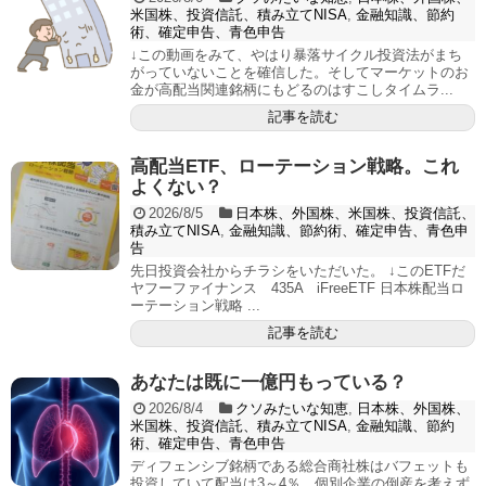
米国株、投資信託、積み立てNISA
,
金融知識、節約
術、確定申告、青色申告
↓この動画をみて、やはり暴落サイクル投資法がまち
がっていないことを確信した。そしてマーケットのお
金が高配当関連銘柄にもどるのはすこしタイムラ...
記事を読む
高配当ETF、ローテーション戦略。これ
よくない？
2026/8/5
日本株、外国株、米国株、投資信託、
積み立てNISA
,
金融知識、節約術、確定申告、青色申
告
先日投資会社からチラシをいただいた。 ↓このETFだ
ヤフーファイナンス 435A iFreeETF 日本株配当ロ
ーテーション戦略 ...
記事を読む
あなたは既に一億円もっている？
2026/8/4
クソみたいな知恵
,
日本株、外国株、
米国株、投資信託、積み立てNISA
,
金融知識、節約
術、確定申告、青色申告
ディフェンシブ銘柄である総合商社株はバフェットも
投資していて配当は3～4％。個別企業の倒産を考えず