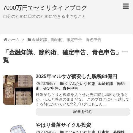
7000万円でセミリタイアブログ
自分のために日本のためにできる小さなこと
ホーム
金融知識、節約術、確定申告、青色申告
「
金融知識、節約術、確定申告、青色申告
」
一
覧
2025年マルサが摘発した脱税84億円
2026/8/7
クソみたいな知恵
,
金融知識、節約
術、確定申告、青色申告
対象がちらりと視線を入らせた先に隠し場所があると
か、ほんと映画のままだな。 このブログに引っ越して
くる前にかいていたfc2ブログにもこん...
記事を読む
やはり暴落サイクル投資
2026/8/6
クソみたいな知恵
,
日本株、外国株、