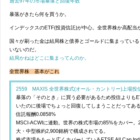
過去97年の市場暴落と回復年数
暴落がきたら何を買うか。
インデックスのETF(投資信託)が中心。全世界株か高配当
国々が刷った金は結局株と債券とゴールドに集まっている
いないのだ。
結局かねはどこに集まってんのか。
全世界株 基本がこれ
2559 MAXIS 全世界株式(オール・カントリー)上場投
暴落の「そのとき」に買う必要があるため投信よりもE
いたのに後場でちょっと回復してしまうことだってあ
信託報酬0.0858%
MSCI-ACWIに連動。世界の株式市場の85%をカバー
大・中型株約2,900銘柄で構成されてる。
株式市場をもっと広くカバーしているFTSE All Cap I