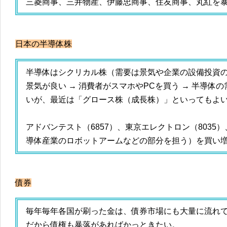
三菱商事、三井物産、伊藤忠商事、住友商事、丸紅を
日本の半導体株
半導体はシクリカル株（需要は景気や企業の設備投資
景気が良い → 消費者がスマホやPCを買う → 半導体の
いが、最近は「グロース株（成長株）」といってもよ
アドバンテスト（6857）、東京エレクトロン（8035）
導体産業のロボットアームなどの部分を担う）を買い
債券
毎年毎年各国が刷った金は、債券市場にも大量に流れ
だから債権も暴落があればかっときたい。