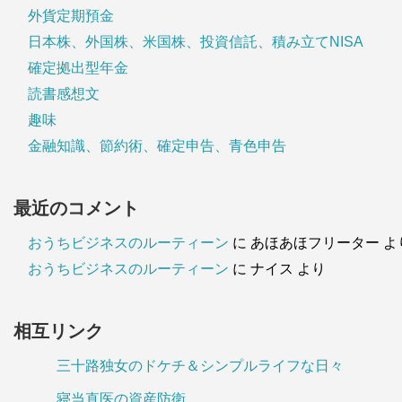
外貨定期預金
日本株、外国株、米国株、投資信託、積み立てNISA
確定拠出型年金
読書感想文
趣味
金融知識、節約術、確定申告、青色申告
最近のコメント
おうちビジネスのルーティーン
に
あほあほフリーター
よ
おうちビジネスのルーティーン
に
ナイス
より
相互リンク
三十路独女のドケチ＆シンプルライフな日々
寝当直医の資産防衛