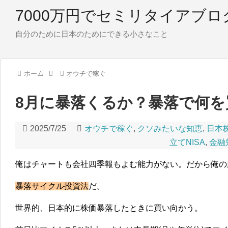
7000万円でセミリタイアブロ
自分のために日本のためにできる小さなこと
ホーム
オウチで稼ぐ
8月に暴落くるか？暴落で何を
2025/7/25
オウチで稼ぐ
,
クソみたいな知恵
,
日本
立てNISA
,
金融
俺はチャートも会社四季報もよむ能力がない。だから俺の
暴落サイクル投資法
だ。
世界的、日本的に株価暴落したときに買い向かう。