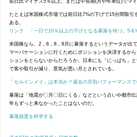
前日比マイナス5％以上、または中長期(月や年単位)でマ
たとえば米国株式市場では前日比7%の下げで15分間取引
ある。
リンク 「一日で10％以上の下げとなる暴落を待つ。5-
米国株なら、2，6，8，9月に暴落するというデータが出
マーバケーションに行くためにポジションを決済するから
ションをとらないからだろうか。日本にも「にっぱち」と
で客や取引が減り、景気が悪い月とされている。
「セルインメイ」は本当か？過去の月別パフォーマンスで
暴落は「地震が〇月〇日にくる」などという占いや都市伝説
年もずっと来なかったことはないのだ。
暴落頻度を科学する