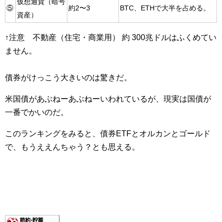
仮想通貨（暗号
⑤
約2〜3
BTC、ETHで大半を占める。
資産）
↑注意 不動産（住宅・商業用） 約 300兆ドルはふくめてい
ません。
債券がけっこう大きいのは驚きだ。
米国債があぶねーあぶねーいわれているが、現実は国債が
一番でかいのだ。
このランキングをみると、債券ETFとオルカンとゴールド
で、もうええんちゃう？とも思える。