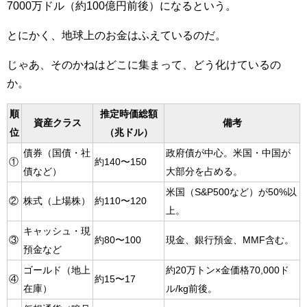
7000万ドル（約100億円前後）になるという。
とにかく、地球上のお金はふえているのだ。
じゃあ、そのかねはどこに集まって、どう化けているの
か。
順
推定時価総額
資産クラス
備考
位
（兆ドル）
債券（国債・社
政府債が中心。米国・中国が
①
約140〜150
債など）
大部分を占める。
米国（S&P500など）が50%以
②
株式（上場株）
約110〜120
上。
キャッシュ・現
③
約80〜100
現金、銀行預金、MMF含む。
預金など
ゴールド（地上
約20万トン×金価格70,000ド
④
約15〜17
在庫）
ル/kg前後。