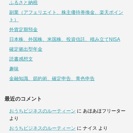
ふるさと納税
副業（アフェリエイト、株主優待券換金、楽天ポイン
ト）
外貨定期預金
日本株、外国株、米国株、投資信託、積み立てNISA
確定拠出型年金
読書感想文
趣味
金融知識、節約術、確定申告、青色申告
最近のコメント
おうちビジネスのルーティーン
に
あほあほフリーター
より
おうちビジネスのルーティーン
に
ナイス
より