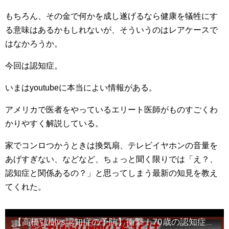
もちろん、その金で何かを成し遂げるなら健康を犠牲にす
る意味はあるかもしれないが、そういうのはレアケースで
はなかろうか。
今回は認知症。
いまはyoutubeに本当によい情報がある。
アメリカで医者をやっているエリート医師がものすごくわ
かりやすく解説している。
家でコンロつかうときは換気扇、テレビイヤホンの音量を
あげすぎない、などなど、ちょっと聞く限りでは「え？、
認知症と関係あるの？」と思ってしまう最新の知見を教え
てくれた。
【高橋弘樹vs認知症の予防】衝撃！70歳の認知症は30年前から始まっている！？アルツハイマー防ぐには？【ReHacQvsアメリカ天才医学者】