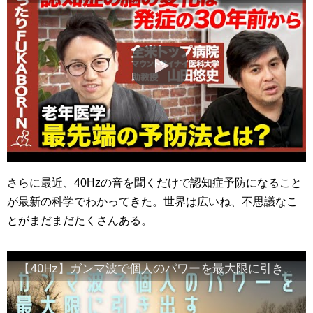
さらに最近、40Hzの音を聞くだけで認知症予防になること
が最新の科学でわかってきた。世界は広いね、不思議なこ
とがまだまだたくさんある。
【40Hz】ガンマ波で個人のパワーを最大限に引き出すソルフェジオ周波数音楽/Solfeggio Music to Maximize Personal Power with Gamma Wave 認知症