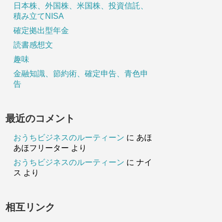
日本株、外国株、米国株、投資信託、
積み立てNISA
確定拠出型年金
読書感想文
趣味
金融知識、節約術、確定申告、青色申
告
最近のコメント
おうちビジネスのルーティーン
に
あほ
あほフリーター
より
おうちビジネスのルーティーン
に
ナイ
ス
より
相互リンク