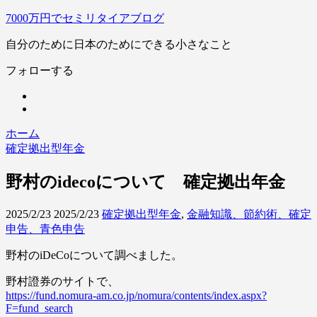
7000万円でセミリタイアブログ
自分のために日本のためにできる小さなこと
フォローする
ホーム
確定拠出型年金
野村のidecoについて 確定拠出年金
2025/2/23
2025/2/23
確定拠出型年金
,
金融知識、節約術、確定
申告、青色申告
野村のiDeCoについて調べました。
野村證券のサイトで、
https://fund.nomura-am.co.jp/nomura/contents/index.aspx?
F=fund_search