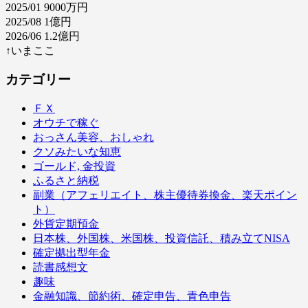
2025/01 9000万円
2025/08 1億円
2026/06 1.2億円
↑いまここ
カテゴリー
ＦＸ
オウチで稼ぐ
おっさん美容、おしゃれ
クソみたいな知恵
ゴールド, 金投資
ふるさと納税
副業（アフェリエイト、株主優待券換金、楽天ポイン
ト）
外貨定期預金
日本株、外国株、米国株、投資信託、積み立てNISA
確定拠出型年金
読書感想文
趣味
金融知識、節約術、確定申告、青色申告