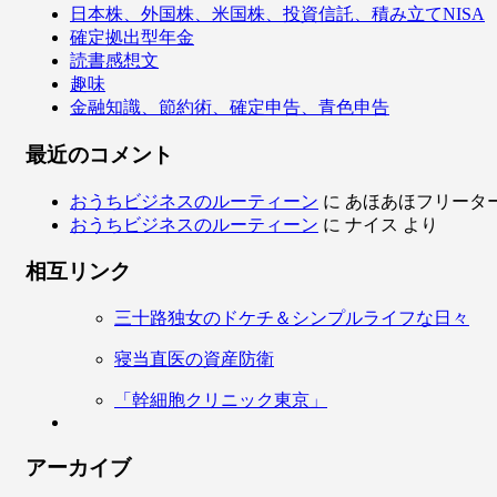
日本株、外国株、米国株、投資信託、積み立てNISA
確定拠出型年金
読書感想文
趣味
金融知識、節約術、確定申告、青色申告
最近のコメント
おうちビジネスのルーティーン
に
あほあほフリータ
おうちビジネスのルーティーン
に
ナイス
より
相互リンク
三十路独女のドケチ＆シンプルライフな日々
寝当直医の資産防衛
「幹細胞クリニック東京」
アーカイブ