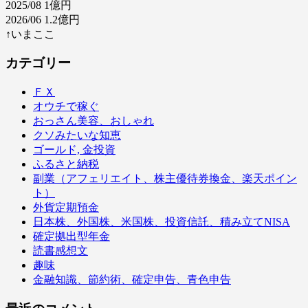
2025/08 1億円
2026/06 1.2億円
↑いまここ
カテゴリー
ＦＸ
オウチで稼ぐ
おっさん美容、おしゃれ
クソみたいな知恵
ゴールド, 金投資
ふるさと納税
副業（アフェリエイト、株主優待券換金、楽天ポイン
ト）
外貨定期預金
日本株、外国株、米国株、投資信託、積み立てNISA
確定拠出型年金
読書感想文
趣味
金融知識、節約術、確定申告、青色申告