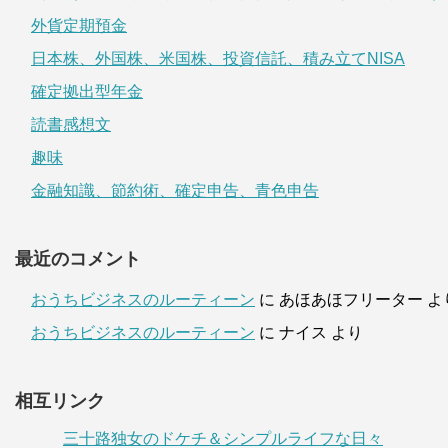
外貨定期預金
日本株、外国株、米国株、投資信託、積み立てNISA
確定拠出型年金
読書感想文
趣味
金融知識、節約術、確定申告、青色申告
最近のコメント
おうちビジネスのルーティーン
に
あほあほフリーター
よ
おうちビジネスのルーティーン
に
ナイス
より
相互リンク
三十路独女のドケチ＆シンプルライフな日々