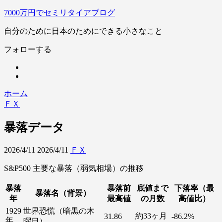
7000万円でセミリタイアブログ
自分のために日本のためにできる小さなこと
フォローする
ホーム
ＦＸ
暴落データ
2026/4/11
2026/4/11
ＦＸ
S&P500 主要な暴落（弱気相場）の推移
暴落
暴落前
底値まで
下落率（最
暴落名（背景）
年
最高値
の月数
高値比）
1929
世界恐慌（暗黒の木
約33ヶ月
31.86
-86.2%
年
曜日）