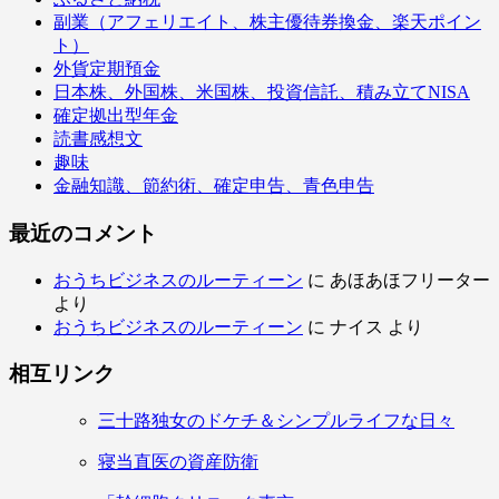
副業（アフェリエイト、株主優待券換金、楽天ポイン
ト）
外貨定期預金
日本株、外国株、米国株、投資信託、積み立てNISA
確定拠出型年金
読書感想文
趣味
金融知識、節約術、確定申告、青色申告
最近のコメント
おうちビジネスのルーティーン
に
あほあほフリーター
より
おうちビジネスのルーティーン
に
ナイス
より
相互リンク
三十路独女のドケチ＆シンプルライフな日々
寝当直医の資産防衛