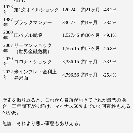
1973
第1次オイルショック
120.24
約21ヶ月
-48.2%
年
1987
ブラックマンデー
336.77
約3ヶ月
-33.5%
年
2000
ITバブル崩壊
1,527.46
約30ヶ月
-49.1%
年
2007
リーマンショック
約17ヶ月
1,565.15
-56.8%
年
（世界金融危機）
2020
コロナ・ショック
3,386.15
約1ヶ月
-33.9%
年
2022
米インフレ・金利上
約9ヶ月
4,796.56
-25.4%
年
昇局面
歴史を振り返ると、これから暴落がおきてそれが最悪の場
合、三年間下がり続け、マイナス50％までいく可能性もある
のかあ。
無論、それより悪い事態もありえる。