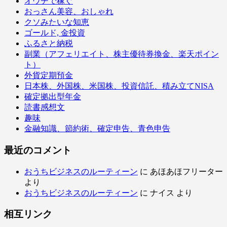
オウチで稼ぐ
おっさん美容、おしゃれ
クソみたいな知恵
ゴールド, 金投資
ふるさと納税
副業（アフェリエイト、株主優待券換金、楽天ポイン
ト）
外貨定期預金
日本株、外国株、米国株、投資信託、積み立てNISA
確定拠出型年金
読書感想文
趣味
金融知識、節約術、確定申告、青色申告
最近のコメント
おうちビジネスのルーティーン
に
あほあほフリーター
より
おうちビジネスのルーティーン
に
ナイス
より
相互リンク