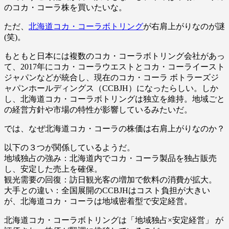
のコカ・コーラ株を買いたいな。
ただ、
北海道コカ・コーラボトリング
が右肩上がりなのが謎
(笑)。
もともと日本には複数のコカ・コーラボトリング会社があっ
て、2017年にコカ・コーラウエストとコカ・コーライースト
ジャパンなどが統合し、現在のコカ・コーラ ボトラーズジ
ャパンホールディングス（CCBJH）になったらしい。しか
し、北海道コカ・コーラボトリングは独立を維持。地域ごと
の経営方針や市場の特性が影響しているみたいだ。
では、なぜ北海道コカ・コーラの株価は右肩上がりなのか？
以下の３つが関係しているようだ。
地域独占の強み：北海道内でコカ・コーラ製品を独占販売
し、安定した売上を確保。
観光需要の回復：訪日観光客の増加で飲料の消費が拡大。
大手との違い：全国展開のCCBJHはコスト負担が大きい
が、北海道コカ・コーラは地域密着型で安定経営。
北海道コカ・コーラボトリングは「地域独占×安定経営」 が