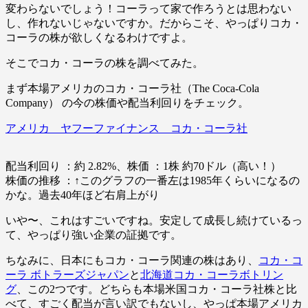
変わらないでしょう！コーラって家で作ろうとは思わない
し、作れないじゃないですか。だからこそ、やっぱりコカ・
コーラの株が欲しくなるわけですよ。
そこでコカ・コーラの株を調べてみた。
まず本場アメリカのコカ・コーラ社（The Coca-Cola
Company） の今の株価や配当利回りをチェック。
アメリカ ヤフーファイナンス コカ・コーラ社
配当利回り ：約 2.82%、株価 ：1株 約70ドル（高い！）
株価の推移 ：↑このグラフの一番左は1985年くらいになるの
かな。過去40年ほど右肩上がり
いや〜、これはすごいですね。安定して成長し続けているっ
て、やっぱり強い企業の証拠です。
ちなみに、日本にもコカ・コーラ関連の株はあり、
コカ・コ
ーラ ボトラーズジャパン
と
北海道コカ・コーラボトリン
グ
、この2つです。どちらも本場米国コカ・コーラ社株と比
べて、すごく配当が言い訳でもないし、やっぱ本場アメリカ