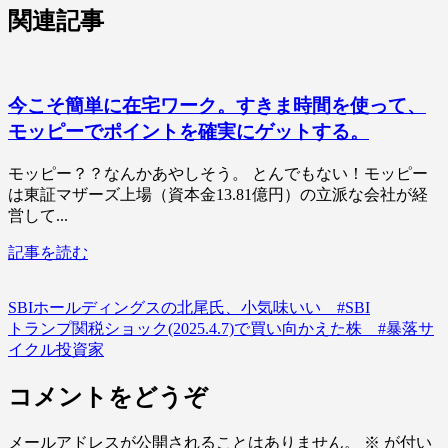
関連記事
今こそ簡単に在宅ワーク。すきま時間を使って、
モッピーでポイントを確実にゲットする。
モッピー？？なんかあやしそう。 とんでもない！モッピー
は東証マザーズ上場（資本金13.81億円）の立派な会社が経
営して...
記事を読む
SBIホールディングスの北尾氏、小気味いい #SBI
トランプ関税ショック(2025.4.7)で買い向かえた株 #暴落サ
イクル投資家
コメントをどうぞ
メールアドレスが公開されることはありません。
※
が付い