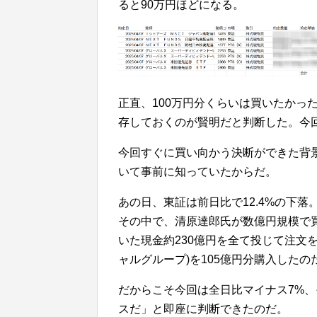
ると90万円ほどになる。
正直、100万円分くらいは買いたかっ
存しておくのが賢明だと判断した。今
今回すぐに買い向かう決断ができた背景
いて事前に知っていたからだ。
あの日、東証は前日比で12.4%の下落
その中で、清原達郎氏が数億円規模で
いた現金約230億円を全て投じて注文
ャルグループ)を105億円分購入したの
だからこそ今回は全日比マイナス7%、
スだ」と即座に判断できたのだ。