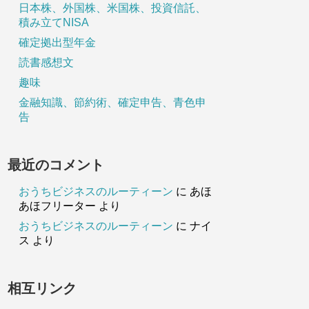
日本株、外国株、米国株、投資信託、
積み立てNISA
確定拠出型年金
読書感想文
趣味
金融知識、節約術、確定申告、青色申
告
最近のコメント
おうちビジネスのルーティーン
に
あほ
あほフリーター
より
おうちビジネスのルーティーン
に
ナイ
ス
より
相互リンク