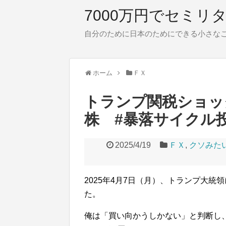
7000万円でセミリ
自分のために日本のためにできる小さな
ホーム
ＦＸ
トランプ関税ショック(
株 #暴落サイクル
2025/4/19
ＦＸ
,
クソみた
2025年4月7日（月）、トランプ大
た。
俺は「買い向かうしかない」と判断し