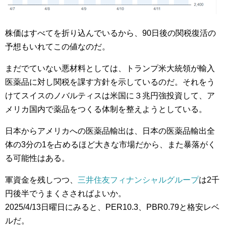
株価はすべてを折り込んでいるから、90日後の関税復活の
予想もいれてこの値なのだ。
まだでていない悪材料としては、トランプ米大統領が輸入
医薬品に対し関税を課す方針を示しているのだ。それをう
けてスイスのノバルティスは米国に３兆円強投資して、ア
メリカ国内で薬品をつくる体制を整えようとしている。
日本からアメリカへの医薬品輸出は、日本の医薬品輸出全
体の3分の1を占めるほど大きな市場だから、また暴落がく
る可能性はある。
軍資金を残しつつ、
三井住友フィナンシャルグループ
は2千
円後半でうまくささればよいか。
2025/4/13日曜日にみると、PER10.3、PBR0.79と格安レベ
ルだ。