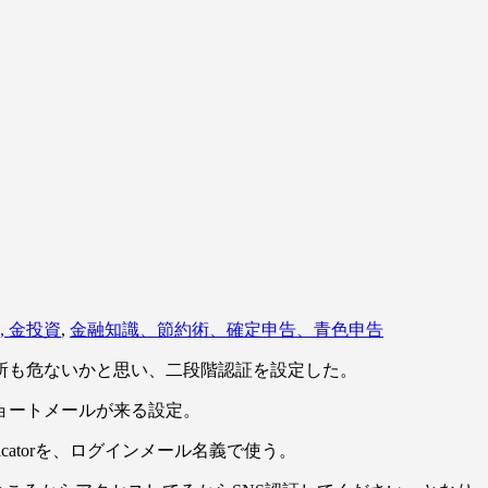
, 金投資
,
金融知識、節約術、確定申告、青色申告
所も危ないかと思い、二段階認証を設定した。
ショートメールが来る設定。
ticatorを、ログインメール名義で使う。