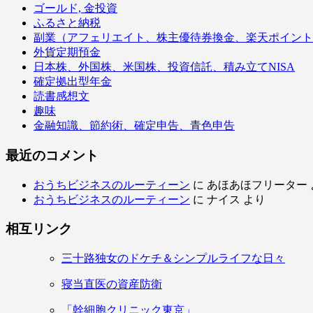
ゴールド, 金投資
ふるさと納税
副業（アフェリエイト、株主優待券換金、楽天ポイント
外貨定期預金
日本株、外国株、米国株、投資信託、積み立てNISA
確定拠出型年金
読書感想文
趣味
金融知識、節約術、確定申告、青色申告
最近のコメント
おうちビジネスのルーティーン
に
あほあほフリーター
おうちビジネスのルーティーン
に
ナイス
より
相互リンク
三十路独女のドケチ＆シンプルライフな日々
寝当直医の資産防衛
「幹細胞クリニック東京」