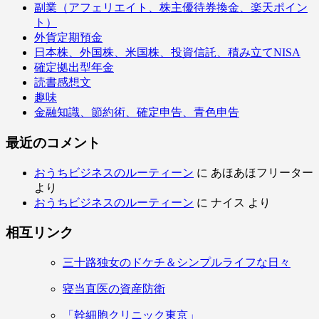
副業（アフェリエイト、株主優待券換金、楽天ポイン
ト）
外貨定期預金
日本株、外国株、米国株、投資信託、積み立てNISA
確定拠出型年金
読書感想文
趣味
金融知識、節約術、確定申告、青色申告
最近のコメント
おうちビジネスのルーティーン
に
あほあほフリーター
より
おうちビジネスのルーティーン
に
ナイス
より
相互リンク
三十路独女のドケチ＆シンプルライフな日々
寝当直医の資産防衛
「幹細胞クリニック東京」