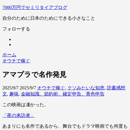
7000万円でセミリタイアブログ
自分のために日本のためにできる小さなこと
フォローする
ホーム
オウチで稼ぐ
アマプラで名作発見
2025/9/7
2025/9/7
オウチで稼ぐ
,
クソみたいな知恵
,
読書感想
文
,
趣味
,
金融知識、節約術、確定申告、青色申告
この映画は凄かった。
「夜の来訪者」
あまりにも名作であるから、舞台でもドラマ映画でも何度も