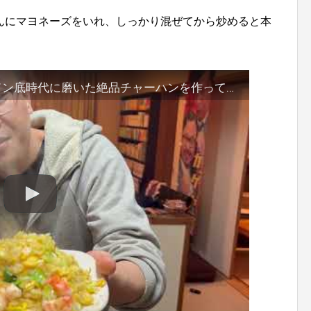
んにマヨネーズをいれ、しっかり混ぜてから炒めると本
【M-1】ドンデコルテ渡辺銀次にドン底時代に磨いた絶品チャーハンを作ってもらい食べる【アナザーストーリー】【益々荘】