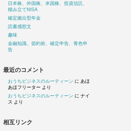
日本株、外国株、米国株、投資信託、
積み立てNISA
確定拠出型年金
読書感想文
趣味
金融知識、節約術、確定申告、青色申
告
最近のコメント
おうちビジネスのルーティーン
に
あほ
あほフリーター
より
おうちビジネスのルーティーン
に
ナイ
ス
より
相互リンク