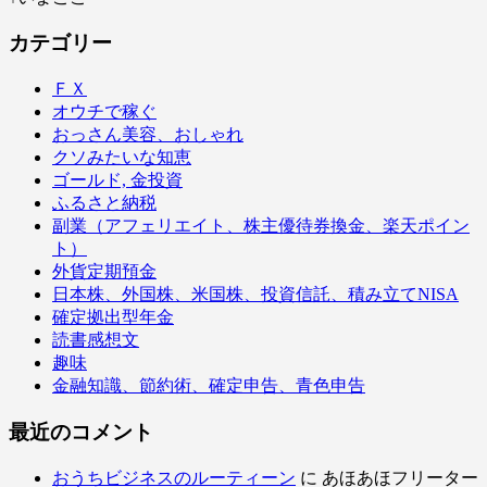
カテゴリー
ＦＸ
オウチで稼ぐ
おっさん美容、おしゃれ
クソみたいな知恵
ゴールド, 金投資
ふるさと納税
副業（アフェリエイト、株主優待券換金、楽天ポイン
ト）
外貨定期預金
日本株、外国株、米国株、投資信託、積み立てNISA
確定拠出型年金
読書感想文
趣味
金融知識、節約術、確定申告、青色申告
最近のコメント
おうちビジネスのルーティーン
に
あほあほフリーター