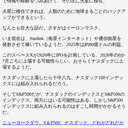
で情報や経験をつみあげて、その次に火星に移住。
火星に移住できれば、人類のために地球まるごとのバックア
ップができるという。
なんとも壮大な話だ。さすがはイーロンマスク。
いま現在は、Starlink（衛星インターネット）や通信衛星を
発射させて稼いでいるようだ。2025年は約80億ドルの利益。
このスペースXが2026年にIPOを計画している。2026年の6か
7月ごろに上場する可能性らしい。おそらくナスダックに上
場するようだ。
ナスダックに上場したら十中八九、ナスダック100インデッ
クスには組み入れられるだろう。
そしてS&P500だが、ナスダックのインデックスとS&P500の
インデックス、両方にはいる可能性はある。しかしS&P500
インデックスに組み入れられるのはすこし時間がかかるそう
だ。
ニューヨークダウ、S＆P500、ナスダック、どれがどれだか