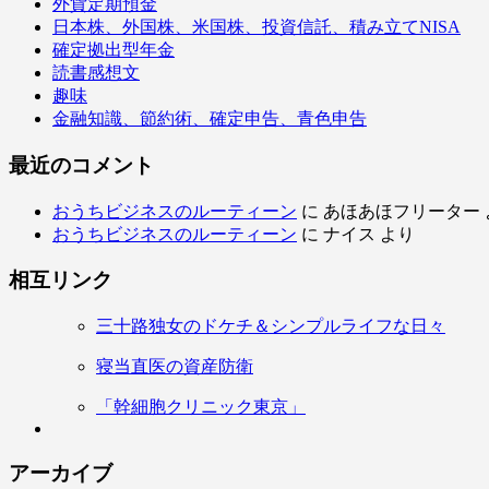
外貨定期預金
日本株、外国株、米国株、投資信託、積み立てNISA
確定拠出型年金
読書感想文
趣味
金融知識、節約術、確定申告、青色申告
最近のコメント
おうちビジネスのルーティーン
に
あほあほフリーター
おうちビジネスのルーティーン
に
ナイス
より
相互リンク
三十路独女のドケチ＆シンプルライフな日々
寝当直医の資産防衛
「幹細胞クリニック東京」
アーカイブ