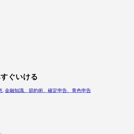
へすぐいける
恵
,
金融知識、節約術、確定申告、青色申告
ら。