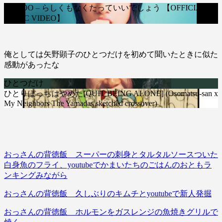
TOMOO – らしくもなくたっていいでしょう 【OFFICIAL
MUSIC VIDEO】
俺としては矢野顕子のひとつだけを初めて聞いたときに似た
感動があったな
ひとつだけ
ひとりぼっちはやめた[QUIT BEING ALONE] (Osomatsu-san x
My Neighbors The Yamadas sketched crossover)
おっさんの背徳飯 スーパーの刺身とタルタルソースついた
白身魚のフライ、youtubeでかまいたちのごはんのおともラ
ンキングみながら
おっさんの背徳飯 久しぶりのキムチとyoutubeで新人発掘
おっさんの背徳飯 ホルモンをガスレンジの魚焼きグリルで