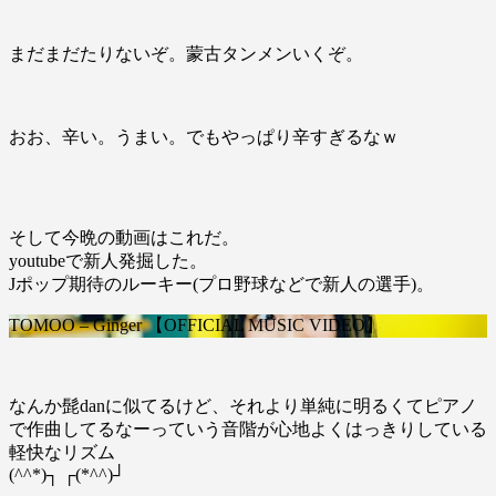
まだまだたりないぞ。蒙古タンメンいくぞ。
おお、辛い。うまい。でもやっぱり辛すぎるなｗ
そして今晩の動画はこれだ。
youtubeで新人発掘した。
Jポップ期待のルーキー(プロ野球などで新人の選手)。
TOMOO – Ginger 【OFFICIAL MUSIC VIDEO】
なんか髭danに似てるけど、それより単純に明るくてピアノ
で作曲してるなーっていう音階が心地よくはっきりしている
軽快なリズム
(^^*)┐ ┌(*^^)┘