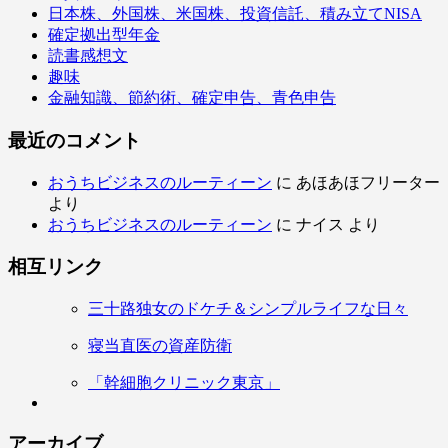
日本株、外国株、米国株、投資信託、積み立てNISA
確定拠出型年金
読書感想文
趣味
金融知識、節約術、確定申告、青色申告
最近のコメント
おうちビジネスのルーティーン
に
あほあほフリーター
より
おうちビジネスのルーティーン
に
ナイス
より
相互リンク
三十路独女のドケチ＆シンプルライフな日々
寝当直医の資産防衛
「幹細胞クリニック東京」
アーカイブ