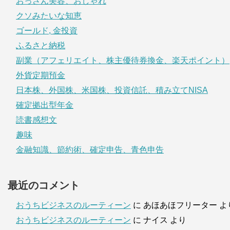
おっさん美容、おしゃれ
クソみたいな知恵
ゴールド, 金投資
ふるさと納税
副業（アフェリエイト、株主優待券換金、楽天ポイント）
外貨定期預金
日本株、外国株、米国株、投資信託、積み立てNISA
確定拠出型年金
読書感想文
趣味
金融知識、節約術、確定申告、青色申告
最近のコメント
おうちビジネスのルーティーン
に
あほあほフリーター
よ
おうちビジネスのルーティーン
に
ナイス
より