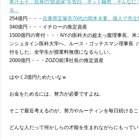
青汁王子、自身の“総資産”を告白 ネット騒然「そんな
る」
254億円・・・
兵庫県宝塚市70代の岡本夫妻、個人で市立
340億円・・・イチローの推定資産
1500億円の寄付・・・NYの医科大の超太っ腹理事長。
ンシュタイン医科大学へ、ルース・ゴッテスマン理事長（93
付をした。全学生が授業料無償になるらしい。
2000億円・・・ZOZO前澤社長の推定資産
はやく2億円ためたいなｗ
お金をためるには、努力が必要ですよね。
そこで最近考えるのが、努力やルーティンを毎日続けるこ
どんな人だって何かしらの才能を生まれながらにもって