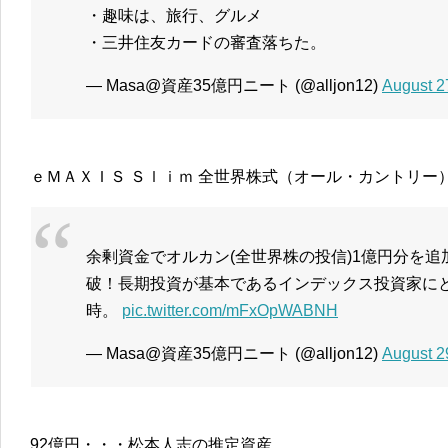
・趣味は、旅行、グルメ
・三井住友カードの審査落ちた。
— Masa@資産35億円ニート (@alljon12)
August 2
ｅＭＡＸＩＳ Ｓｌｉｍ 全世界株式（オール・カントリー
余剰資金でオルカン(全世界株の投信)1億円分を追
破！長期投資が基本であるインデックス投資家に
時。
pic.twitter.com/mFxOpWABNH
— Masa@資産35億円ニート (@alljon12)
August 2
92億円・・・松本人志の推定資産