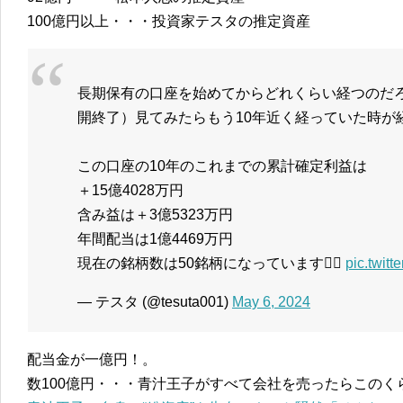
100億円以上・・・投資家テスタの推定資産
長期保有の口座を始めてからどれくらい経つのだ
開終了）見てみたらもう10年近く経っていた時が
この口座の10年のこれまでの累計確定利益は
＋15億4028万円
含み益は＋3億5323万円
年間配当は1億4469万円
現在の銘柄数は50銘柄になっています🙆‍♂️
pic.twit
— テスタ (@tesuta001)
May 6, 2024
配当金が一億円！。
数100億円・・・青汁王子がすべて会社を売ったらこのく