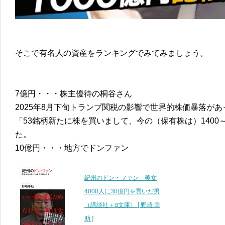
そこで有名人の資産をランキングでみてみましょう。
7億円・・・株主優待の桐谷さん
2025年8月下旬トランプ関税の影響で世界的株価暴落が
「53銘柄新たに株を買いまして、今の（保有株は）1400
た。
10億円・・・地方でドンファン
紀州のドン・ファン 美女
4000人に30億円を貢いだ男
（講談社＋α文庫） [ 野崎 幸
助 ]