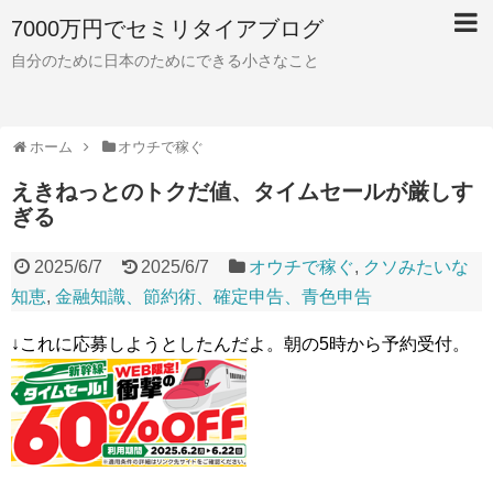
7000万円でセミリタイアブログ
自分のために日本のためにできる小さなこと
ホーム
オウチで稼ぐ
えきねっとのトクだ値、タイムセールが厳しす
ぎる
2025/6/7
2025/6/7
オウチで稼ぐ
,
クソみたいな
知恵
,
金融知識、節約術、確定申告、青色申告
↓これに応募しようとしたんだよ。朝の5時から予約受付。